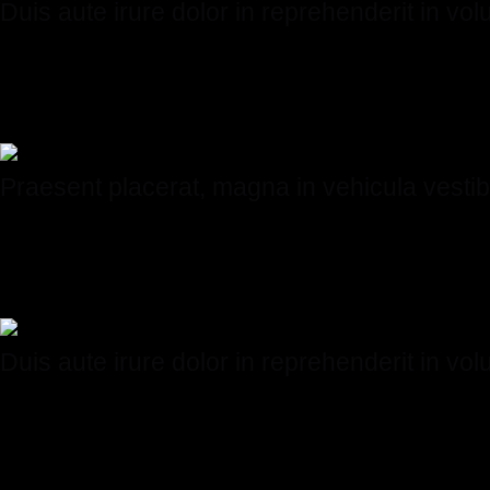
Duis aute irure dolor in reprehenderit in vol
Nullam quis arcu in magna pulvinar tincidunt. Lorem ipsum dolor 
cursus laoreet.
Praesent placerat, magna in vehicula vesti
Curabitur at felis non libero suscipit fermentum. Duis volutpat, a
justo id nulla.
Duis aute irure dolor in reprehenderit in volu
Nullam quis arcu in magna pulvinar tincidunt. Lorem ipsum dolor 
cursus laoreet.