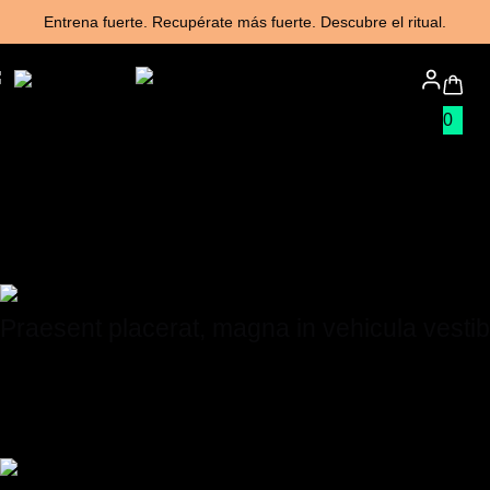
Entrena fuerte. Recupérate más fuerte. Descubre el ritual.
0
Praesent placerat, magna in vehicula vesti
Curabitur at felis non libero suscipit fermentum. Duis volutpat, a
justo id nulla.