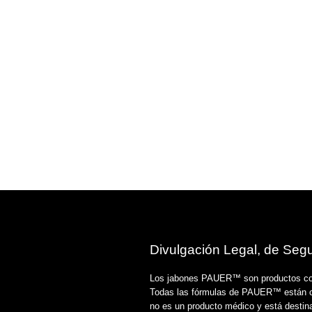
Divulgación Legal, de Segu
Los jabones PAUER™️ son productos cosm
Todas las fórmulas de PAUER™️ están cr
no es un producto médico y está destina