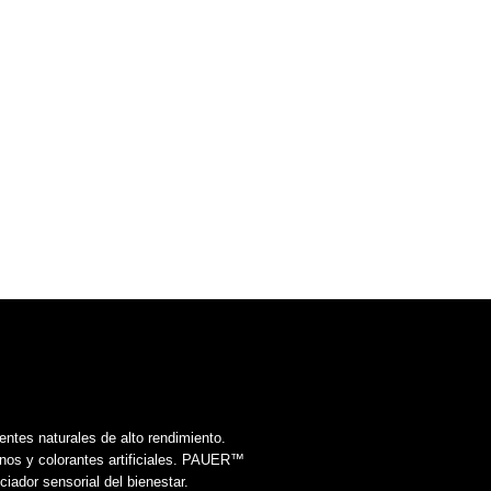
tes naturales de alto rendimiento.
os y colorantes artificiales. PAUER™️
ador sensorial del bienestar.