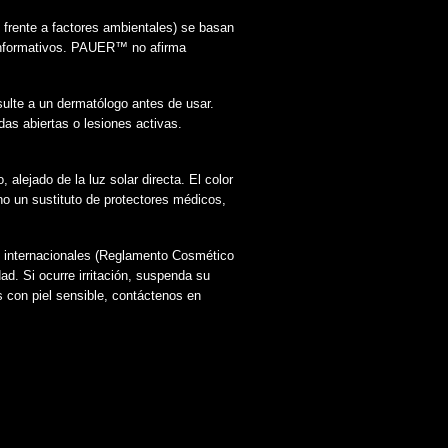
 frente a factores ambientales) se basan
informativos. PAUER™️ no afirma
sulte a un dermatólogo antes de usar.
as abiertas o lesiones activas.
alejado de la luz solar directa. El color
no un sustituto de protectores médicos,
e internacionales (Reglamento Cosmético
d. Si ocurre irritación, suspenda su
s con piel sensible, contáctenos en