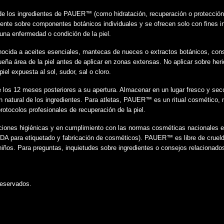
de los ingredientes de PAUER™️ (como hidratación, recuperación o protección
mente sobre componentes botánicos individuales y se ofrecen solo con fines 
nguna enfermedad o condición de la piel.
conocida a aceites esenciales, mantecas de nueces o extractos botánicos, con
ña área de la piel antes de aplicar en zonas extensas. No aplicar sobre herid
el expuesta al sol, sudor, sal o cloro.
 los 12 meses posteriores a su apertura. Almacenar en un lugar fresco y seco, 
n natural de los ingredientes. Para atletas, PAUER™️ es un ritual cosmético, 
protocolos profesionales de recuperación de la piel.
ciones higiénicas y en cumplimiento con las normas cosméticas nacionales 
FDA para etiquetado y fabricación de cosméticos). PAUER™️ es libre de cruelda
niños. Para preguntas, inquietudes sobre ingredientes o consejos relacionado
eservados.